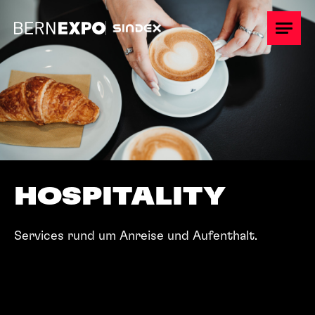
Übersicht
Teilnehmen
Standplanung
HOSPITALITY
Promotion
Keyfacts
Services rund um Anreise und Aufenthalt.
Hospitality