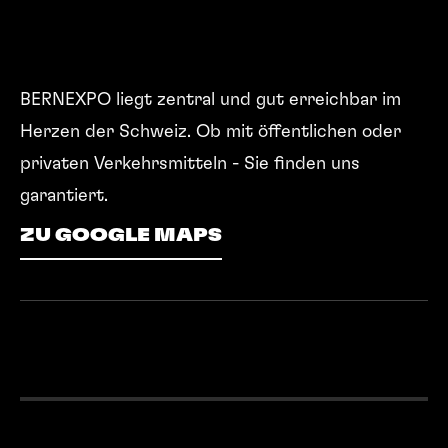
Partnerschaften
Kontakt
BERNEXPO liegt zentral und gut erreichbar im
Herzen der Schweiz. Ob mit öffentlichen oder
privaten Verkehrsmitteln - Sie finden uns
garantiert.
ZU GOOGLE MAPS
ZU GOOGLE MAPS
01
02
03
04
05
06